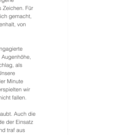
 Zeichen. Für 
ich gemacht, 
nhalt, von 
ngagierte 
f Augenhöhe, 
hlag, als 
Unsere 
der Minute 
spielten wir 
icht fallen.
aubt. Auch die 
de der Einsatz 
d traf aus 