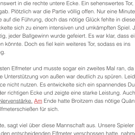
swert in die rechte untere Ecke. Ein sehenswertes Tor,
b. Plötzlich war die Partie völlig offen. Nur eine Minute
 auf die Führung, doch das nötige Glück fehlte in dieser
kelte sich zu einem intensiven und umkämpften Spiel. 
g, jeder Ballgewinn wurde gefeiert. Es war klar, dass ein
 könnte. Doch es fiel kein weiteres Tor, sodass es ins 
ng.
 ersten Elfmeter und musste sogar ein zweites Mal ran, d
e Unterstützung von außen war deutlich zu spüren. Leid
e nicht nutzen. Es entwickelte sich ein spannendes Due
der richtigen Ecke und zeigte eine starke Leistung. Auc
Nervenstärke.
Am
 Ende hatte Broitzem das nötige Quän
fmeterschießen für sich.
, sagt viel über diese Mannschaft aus. Unsere Spieler l
r den entscheidenden Elfmeter verschossen hatte, nahme