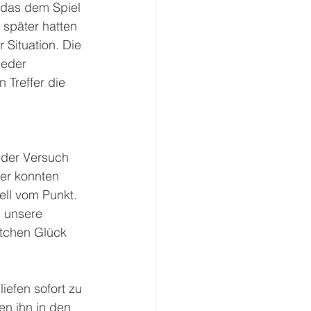
 das dem Spiel 
 später hatten 
 Situation. Die 
Jeder 
 Treffer die 
a der Versuch 
er konnten 
ll vom Punkt. 
h unsere 
tchen Glück 
iefen sofort zu 
n ihn in den 