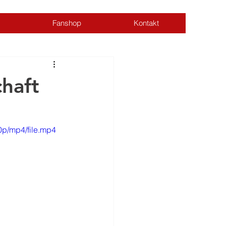
Fanshop
Kontakt
Anmelden
chaft
p/mp4/file.mp4