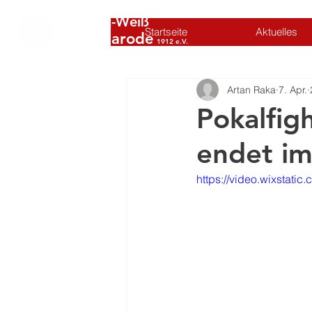
SC Rot-Weiß
Startseite
Aktuelles
Volkmarode
1912 e.V.
Artan Raka
7. Apr.
Pokalfig
endet im
https://video.wixsta