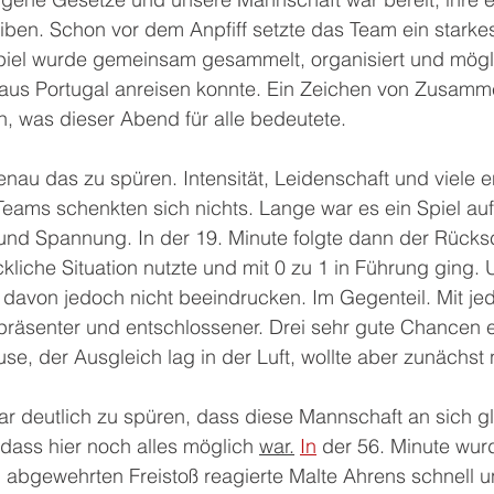
ben. Schon vor dem Anpfiff setzte das Team ein starkes
iel wurde gemeinsam gesammelt, organisiert und mögl
aus Portugal anreisen konnte. Ein Zeichen von Zusamme
, was dieser Abend für alle bedeutete.
nau das zu spüren. Intensität, Leidenschaft und viele e
eams schenkten sich nichts. Lange war es ein Spiel au
nd Spannung. In der 19. Minute folgte dann der Rücksc
kliche Situation nutzte und mit 0 zu 1 in Führung ging. 
 davon jedoch nicht beeindrucken. Im Gegenteil. Mit je
präsenter und entschlossener. Drei sehr gute Chancen er
e, der Ausgleich lag in der Luft, wollte aber zunächst n
r deutlich zu spüren, dass diese Mannschaft an sich gl
dass hier noch alles möglich 
war.
In
 der 56. Minute wur
abgewehrten Freistoß reagierte Malte Ahrens schnell un