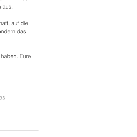
 aus.
aft, auf die 
ondern das 
 haben. Eure 
as 