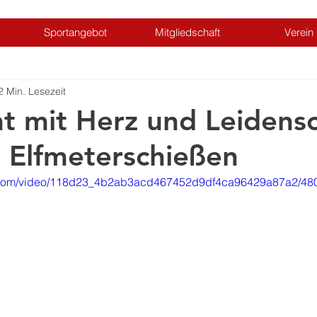
Sportangebot
Mitgliedschaft
Verein
2 Min. Lesezeit
ht mit Herz und Leidens
 Elfmeterschießen
tic.com/video/118d23_4b2ab3acd467452d9df4ca96429a87a2/480