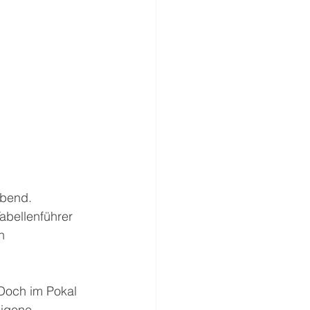
bend. 
abellenführer 
n 
Doch im Pokal 
eigene 