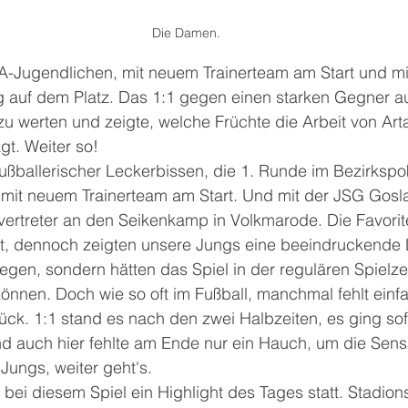
Die Damen.
 A-Jugendlichen, mit neuem Trainerteam am Start und mit
g auf dem Platz. Das 1:1 gegen einen starken Gegner a
g zu werten und zeigte, welche Früchte die Arbeit von Ar
ägt. Weiter so!
fußballerischer Leckerbissen, die 1. Runde im Bezirkspok
 mit neuem Trainerteam am Start. Und mit der JSG Gosl
ertreter an den Seikenkamp in Volkmarode. Die Favorite
ilt, dennoch zeigten unsere Jungs eine beeindruckende 
gegen, sondern hätten das Spiel in der regulären Spielze
können. Doch wie so oft im Fußball, manchmal fehlt einf
ck. 1:1 stand es nach den zwei Halbzeiten, es ging sofo
d auch hier fehlte am Ende nur ein Hauch, um die Sensa
Jungs, weiter geht's. 
bei diesem Spiel ein Highlight des Tages statt. Stadion