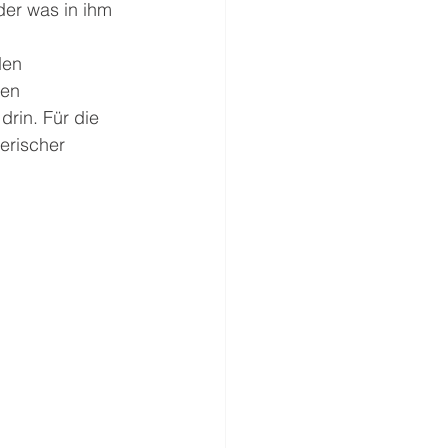
er was in ihm 
den 
en 
rin. Für die 
erischer 