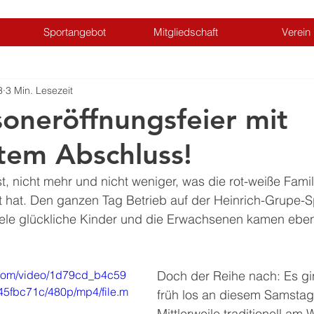
Sportangebot
Mitgliedschaft
Verein
3
3 Min. Lesezeit
isoneröffnungsfeier mit
tem Abschluss!
, nicht mehr und nicht weniger, was die rot-weiße Famil
lt hat. Den ganzen Tag Betrieb auf der Heinrich-Grupe-S
ele glückliche Kinder und die Erwachsenen kamen ebens
c.com/video/1d79cd_b4c59
Doch der Reihe nach: Es gi
5fbc71c/480p/mp4/file.m
früh los an diesem Samstag
Mittlerweile traditionell a