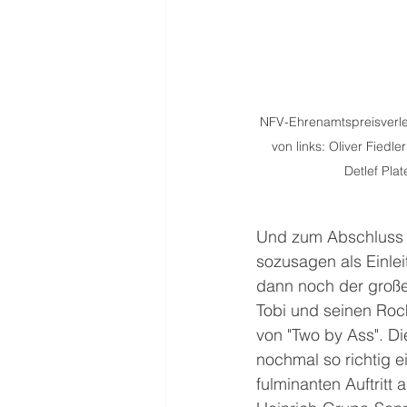
NFV-Ehrenamtspreisverl
von links: Oliver Fiedl
Detlef Pla
Und zum Abschluss 
sozusagen als Einle
dann noch der große 
Tobi und seinen Roc
von "Two by Ass". Di
nochmal so richtig e
fulminanten Auftritt 