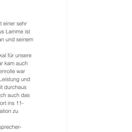
 einer sehr 
us Lamme ist 
tan und seinem 
al für unsere 
ar kam auch 
nrolle war 
Leistung und 
it durchaus 
ach auch das 
rt ins 11-
tion zu 
sprecher-