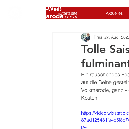
SC Rot-Weiß
Startseite
Aktuelles
Volkmarode
1912 e.V.
Präsi
27. Aug. 202
Tolle Sa
fulminan
Ein rauschendes Fest
auf die Beine gestel
Volkmarode, ganz vi
Kosten.
https://video.wixstati
87ad125481fa4c5f8c74
p4