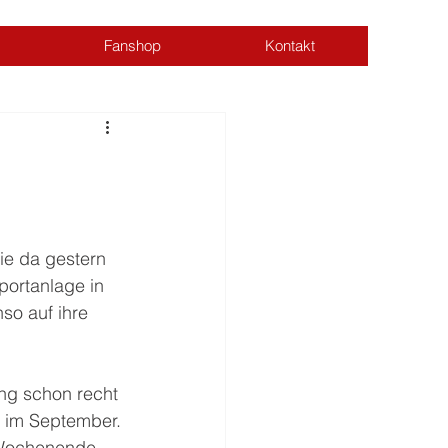
Fanshop
Kontakt
Anmelden
ie da gestern 
portanlage in 
o auf ihre 
ng schon recht 
 im September. 
m Wochenende 