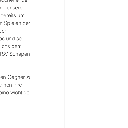
nn unsere 
bereits um 
n Spielen der 
den 
os und so 
wuchs dem 
 TSV Schapen 
 
ren Gegner zu 
nnen ihre 
eine wichtige 