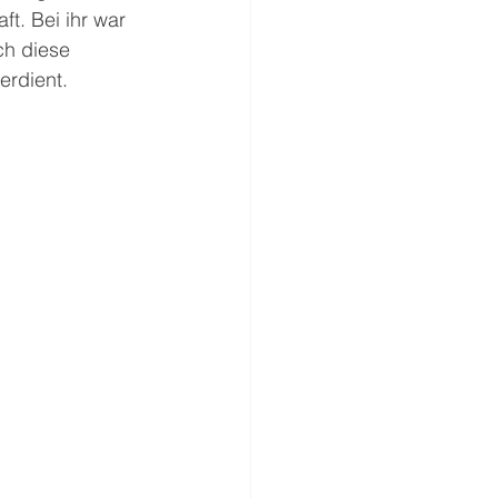
t. Bei ihr war 
h diese 
erdient.