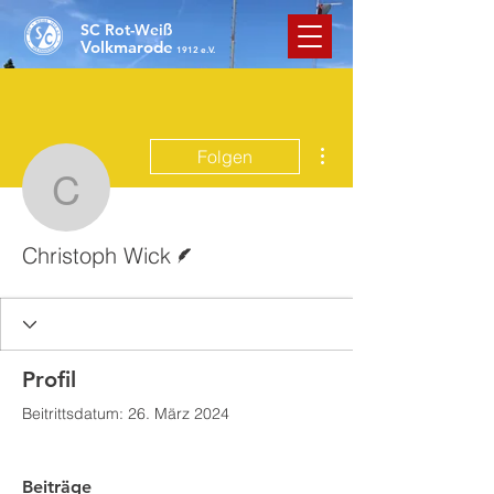
SC Rot-Weiß
Volkmarode
1912 e.V.
Weitere Optionen
Folgen
Christoph Wick
Autor
Christoph Wick
Profil
Beitrittsdatum: 26. März 2024
Beiträge