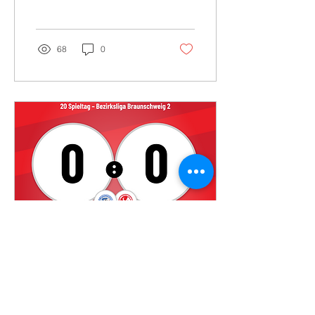
zurück! Georg per Kopf
zum 1:1, kurz vor der...
68
0
24. März 2024
∙
1
Min.
Torloses Gastspiel in