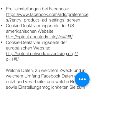
Profileinstellungen bei Facebook:
https://www.facebook.com/ads/preference
s/?entry_product=ad_settings_screen
Cookie-Deaktivierungsseite der US-
amerikanischen Website:
http://optout.aboutads.info/?c=2#!/
Cookie-Deaktivierungsseite der
europäischen Website:
http://optout.networkadvertising.org/?
c=1#!/
Welche Daten, zu welchem Zweck und in
welchem Umfang Facebook Daten erhebt,
nutzt und verarbeitet und welche Rechte
sowie Einstellungsmöglichkeiten Sie zum
Schutz Ihrer Privatsphäre haben, können
Sie in den Datenschutzrichtlinien von
Facebook nachlesen. Diese finden Sie
hier:
https://www.facebook.com/about/privacy/
Rechte des Nutzers