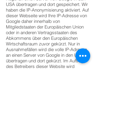
USA übertragen und dort gespeichert. Wir
haben die IP-Anonymisierung aktiviert. Auf
dieser Webseite wird Ihre IP-Adresse von
Google daher innerhalb von
Mitgliedstaaten der Europäischen Union
oder in anderen Vertragsstaaten des
Abkommens über den Europäischen
Wirtschaftsraum zuvor gekürzt. Nur in
Ausnahmefällen wird die volle IP-Adresse
an einen Server von Google in den USA
übertragen und dort gekürzt. Im Auftrag
des Betreibers dieser Website wird
Google diese Informationen benutzen, um
Ihre Nutzung der Website auszuwerten,
um Reports über die Websiteaktivitäten
zusammenzustellen und um weitere mit
der Websitenutzung und der
Internetnutzung verbundene
Dienstleistungen gegenüber dem
Websitebetreiber zu erbringen. Die im
Rahmen von Google Analytics von Ihrem
Browser übermittelte IP-Adresse wird nicht
mit anderen Daten von Google