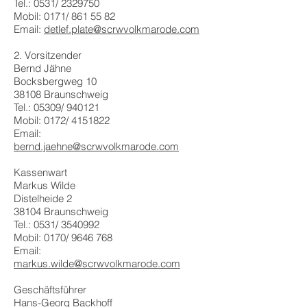
Tel.: 0531/ 2329750
Mobil: 0171/ 861 55 82
Email:
detlef.plate@scrwvolkmarode.com
2. Vorsitzender
Bernd Jähne
Bocksbergweg 10
38108 Braunschweig
Tel.: 05309/ 940121
Mobil: 0172/ 4151822
Email:
bernd.jaehne@scrwvolkmarode.com
Kassenwart
Markus Wilde
Distelheide 2
38104 Braunschweig
Tel.: 0531/ 3540992
Mobil: 0170/ 9646 768
Email:
markus.wilde@scrwvolkmarode.com
Geschäftsführer
Hans-Georg Backhoff