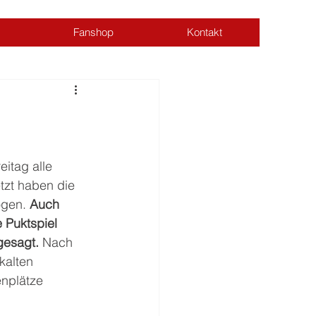
Fanshop
Kontakt
Anmelden
itag alle 
tzt haben die 
gen. 
Auch 
 Puktspiel 
esagt. 
Nach 
kalten 
nplätze 