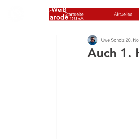
SC Rot-Weiß
Startseite
Aktuelles
Volkmarode
1912 e.V.
Uwe Scholz
20. No
Auch 1. 