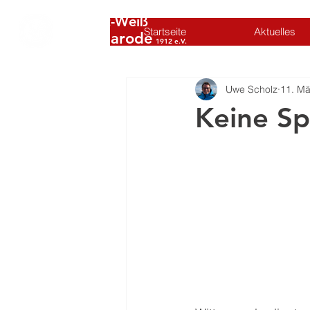
SC Rot-Weiß
Startseite
Aktuelles
Volkmarode
1912 e.V.
Uwe Scholz
11. Mä
Keine S