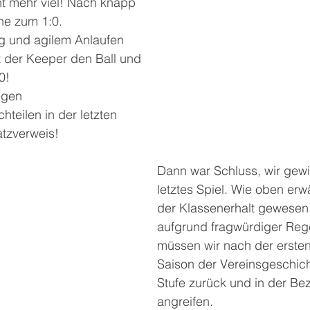
t mehr viel! Nach knapp 
ne zum 1:0. 
g und agilem Anlaufen 
t der Keeper den Ball und 
0! 
egen 
teilen in der letzten 
tzverweis! 
Dann war Schluss, wir gew
letztes Spiel. Wie oben erw
der Klassenerhalt gewesen
aufgrund fragwürdiger Reg
müssen wir nach der ersten
Saison der Vereinsgeschich
Stufe zurück und in der Bez
angreifen.