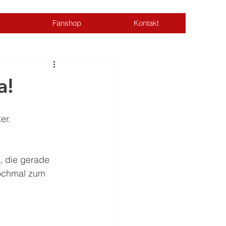
Fanshop
Kontakt
Anmelden
a!
er. 
 
, die gerade 
nochmal zum 