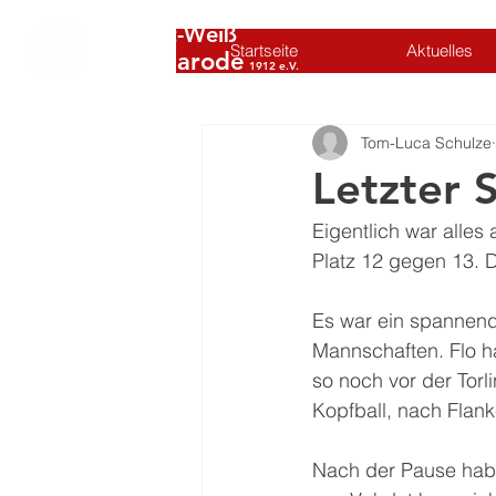
SC Rot-Weiß
Startseite
Aktuelles
Volkmarode
1912 e.V.
Tom-Luca Schulze
Letzter S
Eigentlich war alles
Platz 12 gegen 13. D
Es war ein spannend
Mannschaften. Flo h
so noch vor der Tor
Kopfball, nach Flank
Nach der Pause habe