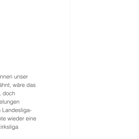
innen unser 
ähnt, wäre das 
, doch 
elungen 
 Landesliga-
te wieder eine 
irksliga 