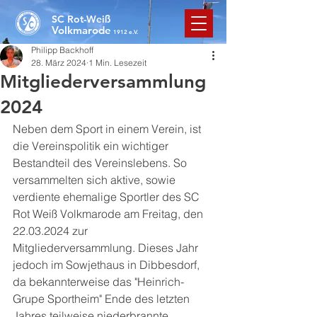
SC Rot-Weiß
Volkmarode
1912 e.V.
Philipp Backhoff
28. März 2024
1 Min. Lesezeit
Mitgliederversammlung
2024
Neben dem Sport in einem Verein, ist 
die Vereinspolitik ein wichtiger 
Bestandteil des Vereinslebens. So 
versammelten sich aktive, sowie 
verdiente ehemalige Sportler des SC 
Rot Weiß Volkmarode am Freitag, den 
22.03.2024 zur 
Mitgliederversammlung. Dieses Jahr 
jedoch im Sowjethaus in Dibbesdorf, 
da bekannterweise das "Heinrich-
Grupe Sportheim" Ende des letzten 
Jahres teilweise niederbrannte. 