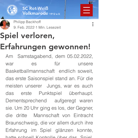
SC Rot-Weiß
Volkmarode
1912 e.V.
Philipp Backhoff
9. Feb. 2022
1 Min. Lesezeit
Spiel verloren,
Erfahrungen gewonnen!
Am  Samstagabend, dem 05.02.2022, 
war es für unsere 
Basketballmannschaft  endlich soweit, 
das erste Saisonspiel stand an. Für die 
meisten unserer  Jungs, war es auch 
das erste Punktspiel überhaupt. 
Dementsprechend  aufgeregt waren 
sie. Um 20 Uhr ging es los, der Gegner, 
die dritte  Mannschaft von Eintracht 
Braunschweig, die vor allem durch ihre  
Erfahrung im Spiel glänzen konnte, 
hatte schnell Kontrolle über das  Spiel. 