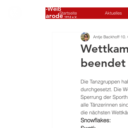
SC Rot-Weiß
Startseite
Aktuelles
Volkmarode
1912 e.V.
Antje Backhoff
10.
Wettkamp
beendet
Die Tanzgruppen habe
durchgesetzt. Die W
Sperrung der Sportha
alle Tänzerinnen sin
die nächsten Wettkä
Snowflakes: 