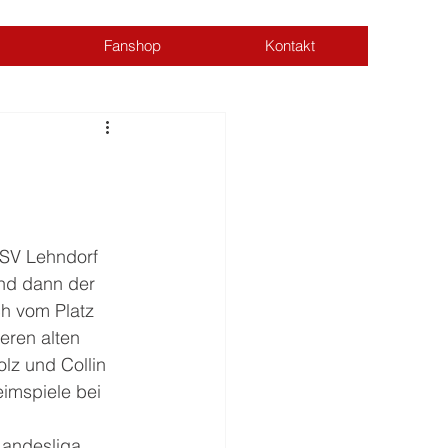
Fanshop
Kontakt
Anmelden
TSV Lehndorf 
nd dann der 
h vom Platz 
ren alten 
lz und Collin 
imspiele bei 
Landesliga 