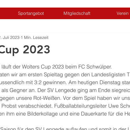
Sportangebot
Mitgliedschaft
Verein
. Juli 2023
1 Min. Lesezeit
 Cup 2023
 läuft der Wolters Cup 2023 beim FC Schwülper.
raten wir am ersten Spieltag gegen den Landesligisten 
ussendlich mit 3:2 gewinnen. Am heutigen Dienstag sta
t als Gegner an. Der SV Lengede ging am Ende siegreic
gegen unsere Rot-Weißen. Vor dem Spiel haben wir unse
 Probst verabschiedet. Fußballabteilungsleiter Uwe Scho
n ihm eine Bilderkollage und eine Dauerkarte für die He
aison für den SV Lengede auflaufen und somit in der 