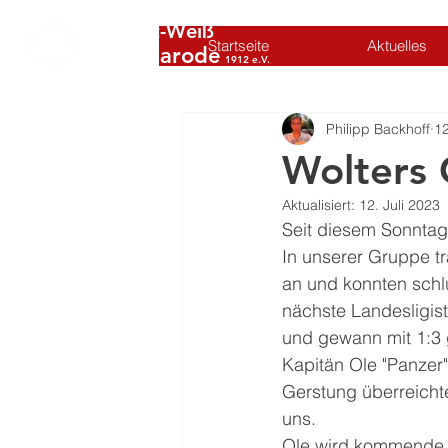
SC Rot-Weiß
Startseite
Aktuelles
Volkmarode
1912 e.V.
Philipp Backhoff
12
Wolters
Aktualisiert:
12. Juli 2023
Seit diesem Sonntag
In unserer Gruppe t
an und konnten schl
nächste Landesligis
und gewann mit 1:3 
Kapitän Ole "Panzer"
Gerstung überreichte
uns.
Ole wird kommende S