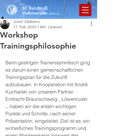
SC Rot-Weiß
Volkmarode
1912 e.V.
Julian Zabbarov
17. Feb. 2023
1 Min. Lesezeit
Workshop
Trainingsphilosophie
Beim gestrigen Trainerstammtisch ging 
es darum einen gemeinschaftlichen 
Trainingsplan für die Zukunft 
aufzubauen. In Kooperation mit André 
Kucharski von unserem Partner 
Eintracht Braunschweig „ Löwenrudel 
„, haben wir die ersten wichtigen 
Punkte und Schritte, nach seiner 
Präsentation, eingeleitet. Ziel ist es, ein 
einheitliches Trainingsprogramm und 
einen Wiedererkennungswert des 