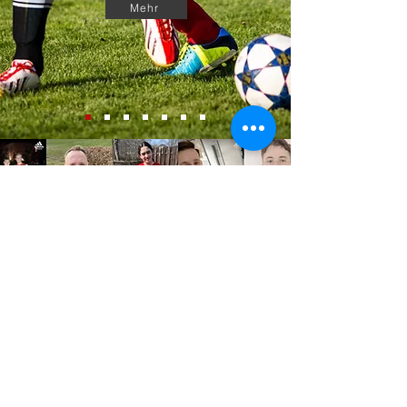
Mehr
UNSER VEREIN
Der
SC Rot-Weiß Volkmarode
wurde 1912 als Sportclub
gegründet. Damals wie heute lag
und liegt das vorder-gründige
Interesse in der sportlichen
Betätigung unserer Mitglieder. Wir