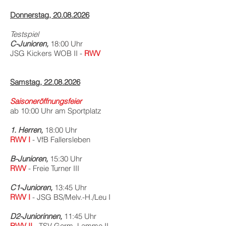
Donnerstag,
20.08.2026
Testspiel
C-Junioren,
18:00 Uhr
JSG Kickers WOB II -
RWV
Samstag,
22.08.2026
Saisoneröffnungsfeier
ab 10:00 Uhr am Sportplatz
1. Herren,
18:00 Uhr
RWV I
- VfB Fallersleben
B-Junioren,
15:30 Uhr
RWV
- Freie Turner III
C1-Junioren,
13:45 Uhr
RWV I
- JSG BS/Melv.-H./Leu I
D2-Juniorinnen,
11:45 Uhr
RWV II
- TSV Germ. Lamme II