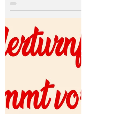
Premierenspiel des
Mädchenteams!
Vom Keim der Idee eines Volkmaroder
Mädchenteams, über Werbung und erste
Trainings, bis hin zum ersten Spiel hat es über
ein Jahr gedauert. Nun ist es endlich soweit. Am
morgigen Montag, den 08. Juni 2026, treffen
unsere Mädels um 17 Uhr in einem Testspiel auf
die F-Junioren des RWV. Familien, Freunde,
Vereinsangehörige und Fußball-interressierte
sind sehr herzlich dazu eingeladen, bei diesem
besonderen Ereignis am heimischen
Seikenkamp dabei zu sein. Wir freuen uns auf
euch!