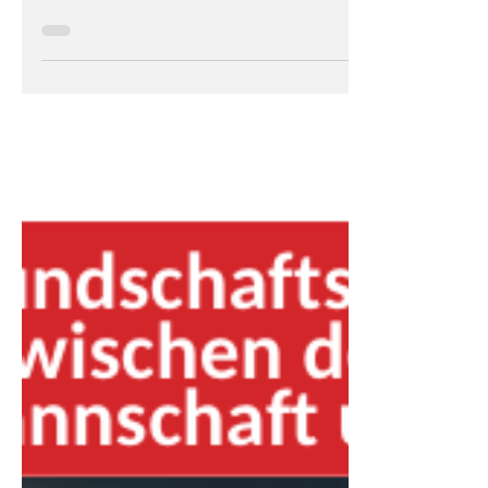
Landesliga!
Eigentlich war alles angerichtet für ein
spannendes Saisonfinale. Platz 12 gegen 13.
Der Gewinner würde drin bleiben, der Verlierer
muss runter. Es war ein spannendes und gutes
Spiel mit einigen Gelegenheiten für beide
Mannschaften. Flo hatte wie letzte Woche gegen
BSC eine Chance per Kopf, die gerade so noch
vor der Torlinie geklärt wurde und kurz vor der
Pause kam Henne nochmal zum Kopfball, nach
Flanke von Flo! Nach der Pause haben wir
aufgedreht und von Vahdet kam nicht m