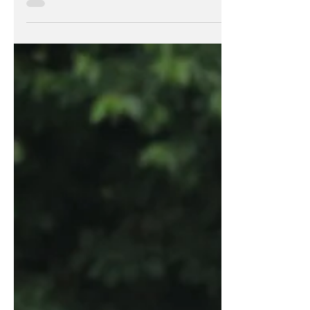
stattfindende RWV Trophy Cup ausgetragen.
Trotz schwieriger Wetterverhältnisse konnten alle
Fußballturniere, von der G-Jugend bis hin zur C-
Jugend, wie von den Jugendleitern Tamer Bekil
und Tobias Nädler geplant, ausgetragen werden.
Im Mittelpunkt stand bei allen Spielenden ,
Trainierenden und Zuschauenden der Spaß am
Spiel. Auch das bunte Rahmenprogramm mit
Torwänden, Tombola und Kuchenverk