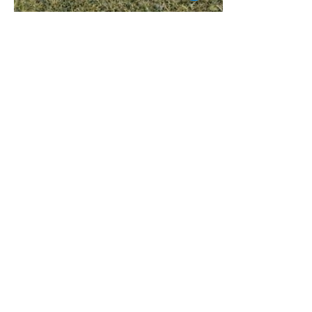
Fabius Meschter
1. Juni
1 Min. Lesezeit
Ankündigung: RWV Trophy
Cup 2026